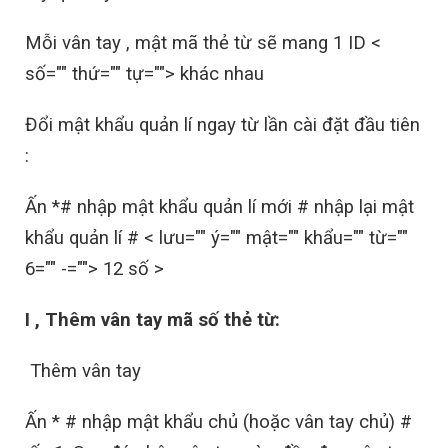
Mỗi vân tay , mật mã thẻ từ sẽ mang 1 ID <
số="" thứ="" tự=""> khác nhau
Đổi mật khẩu quản lí ngay từ lần cài đặt đầu tiên
:
Ấn *# nhập mật khẩu quản lí mới # nhập lại mật
khẩu quản lí # < lưu="" ý="" mật="" khẩu="" từ=""
6="" -=""> 12 số >
I , Thêm vân tay mã số thẻ từ:
Thêm vân tay
Ấn * # nhập mật khẩu chủ (hoặc vân tay chủ) #