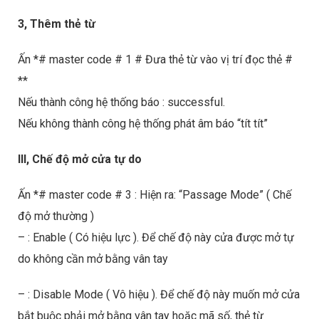
3, Thêm thẻ từ
Ấn *# master code # 1 # Đưa thẻ từ vào vị trí đọc thẻ #
**
Nếu thành công hệ thống báo : successful.
Nếu không thành công hệ thống phát âm báo “tít tít”
III, Chế độ mở cửa tự do
Ấn *# master code # 3 : Hiện ra: “Passage Mode” ( Chế
độ mở thường )
– : Enable ( Có hiệu lực ). Để chế độ này cửa được mở tự
do không cần mở bằng vân tay
– : Disable Mode ( Vô hiệu ). Để chế độ này muốn mở cửa
bắt buộc phải mở bằng vân tay hoặc mã số, thẻ từ