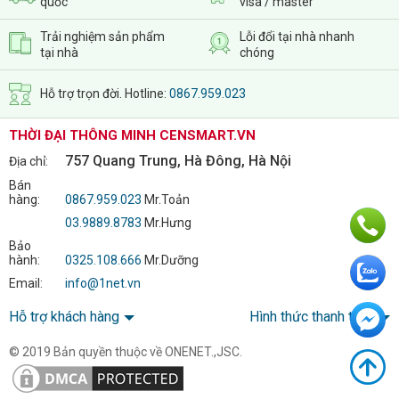
quốc
visa / master
Trải nghiệm sản phẩm
Lỗi đổi tại nhà nhanh
tại nhà
chóng
Hỗ trợ trọn đời. Hotline:
0867.959.023
THỜI ĐẠI THÔNG MINH CENSMART.VN
757 Quang Trung, Hà Đông, Hà Nội
Địa chỉ:
Bán
hàng:
0867.959.023
Mr.Toản
03.9889.8783
Mr.Hưng
Bảo
hành:
0325.108.666
Mr.Dưỡng
Email:
info@1net.vn
Hỗ trợ khách hàng
Hình thức thanh toán
© 2019 Bản quyền thuộc về ONENET.,JSC.