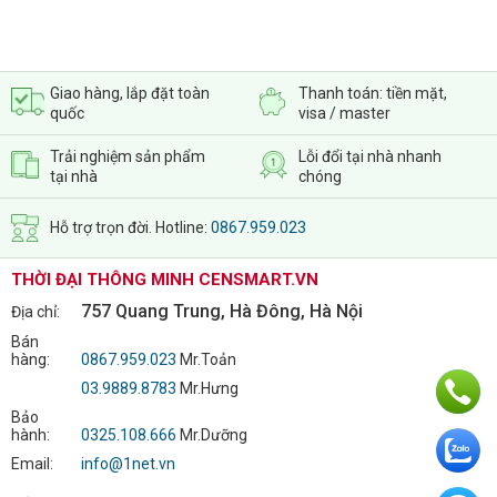
Giao hàng, lắp đặt toàn
Thanh toán: tiền mặt,
quốc
visa / master
Trải nghiệm sản phẩm
Lỗi đổi tại nhà nhanh
tại nhà
chóng
Hỗ trợ trọn đời. Hotline:
0867.959.023
THỜI ĐẠI THÔNG MINH CENSMART.VN
757 Quang Trung, Hà Đông, Hà Nội
Địa chỉ:
Bán
hàng:
0867.959.023
Mr.Toản
03.9889.8783
Mr.Hưng
Bảo
hành:
0325.108.666
Mr.Dưỡng
Email:
info@1net.vn