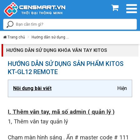
Trang chủ
Hướng dẫn sử dụng
Hướng dẫn sử dụng khóa vân tay Kitos
HƯỚNG DẪN SỬ DỤNG KHÓA VÂN TAY KITOS
HƯỚNG DẪN SỬ DỤNG SẢN PHẨM KITOS
KT-GL12 REMOTE
Nội dung bài viết
Hiện
I, Thêm vân tay, mã số admin ( quản lý )
1, Thêm vân tay quản lý
Chạm màn hình sáng . Ấn # master code # 111