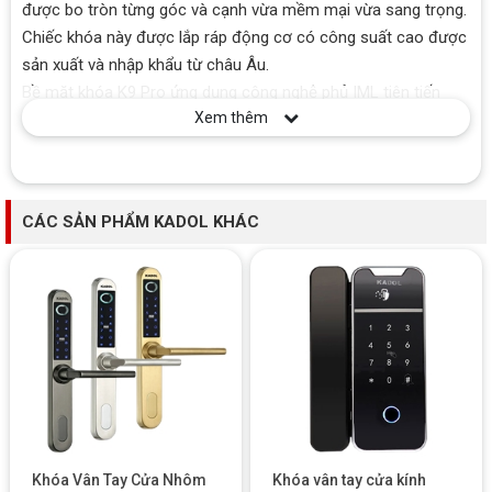
được bo tròn từng góc và cạnh vừa mềm mại vừa sang trọng.
Chiếc khóa này được lắp ráp động cơ có công suất cao được
sản xuất và nhập khẩu từ châu Âu.
Bề mặt khóa K9 Pro ứng dụng công nghệ phủ IML tiên tiến
Xem thêm
bậc nhất hiện nay giúp chống trầy xước, chống bám bụi và
không lưu lại dấu vân tay sau mỗi lần thao tác trên khóa.
Bảng điều khiển hiển thị thông minh
Mặt trước khóa được trang bị bảng điều khiển hiện bàn phím
CÁC SẢN PHẨM KADOL KHÁC
số cảm ứng hoàn toàn. Đầu đọc vân tay được thiết kế ẩn trên
tay cầm kéo đẩy, đây là chi tiết vô cùng đặc biệt và khác biệt
làm tăng tính thẩm mỹ cho khóa và tạo cảm giác thoải mái
cho người dùng mỗi khi mở cửa.
Ngoài ra, khóa còn thiết kế thêm một màn hình hiển thị nhỏ,
hiện ngày giờ và tình trạng pin. Điều này giúp người dùng luôn
nắm được thông tin cơ bản của khóa và dễ dàng thực hiện
các thao tác cài đặt cho khóa.
Khóa Vân Tay Cửa Nhôm
Khóa vân tay cửa kính