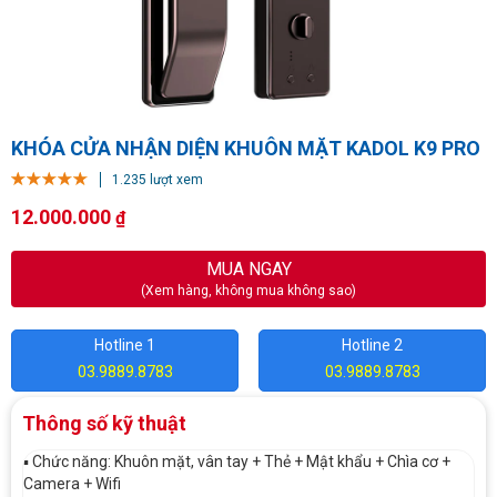
KHÓA CỬA NHẬN DIỆN KHUÔN MẶT KADOL K9 PRO
1.235 lượt xem
12.000.000
₫
MUA NGAY
(Xem hàng, không mua không sao)
Hotline 1
Hotline 2
03.9889.8783
03.9889.8783
Thông số kỹ thuật
▪️ Chức năng: Khuôn mặt, vân tay + Thẻ + Mật khẩu + Chìa cơ +
Camera + Wifi