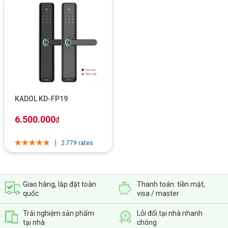
nét cùng màn hình LCD phía sau. Khi có người ở bên ngoài
nhấn vào biểu tượng chuông cửa trên khóa, khóa K9 Pro sẽ
gửi thông báo bằng âm thanh để người bên trong nắm được.
Bên cạnh đó, khóa cũng chụp ảnh lại vị khách đang đứng bên
ngoài hiển thị rõ ràng trên màn hình đồng thời gửi ảnh về điện
thoại cho người dùng, dù ở bất cứ đâu bạn cũng có thể theo
dõi dễ dàng.
KADOL KD-FP19
6.500.000
₫
2.779 rates
Giao hàng, lắp đặt toàn
Thanh toán: tiền mặt,
quốc
visa / master
Trải nghiệm sản phẩm
Lỗi đổi tại nhà nhanh
tại nhà
chóng