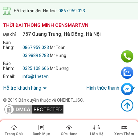
Hỗ trợ trọn đời. Hotline:
0867.959.023
Thân khóa tự động hoàn toàn
THỜI ĐẠI THÔNG MINH CENSMART.VN
Khác với các sản phẩm khóa cửa thông minh cơ bản hiện nay,
757 Quang Trung, Hà Đông, Hà Nội
Địa chỉ:
Kadol K9 Pro sở hữu thân khóa tự động hoàn toàn. Mỗi khi
Bán
hàng:
0867.959.023
Mr.Toản
bạn khép cửa hệ thống chốt khóa sẽ tự động nhả ra sau vài
03.9889.8783
Mr.Hưng
giây để cửa được đóng chắc chắn. Đây là cải tiến mới ở các
Bảo
sản phẩm khóa cửa cao cấp giúp người dùng yên tâm hơn khi
hành:
0325.108.666
Mr.Dưỡng
sử dụng và đặc biệt không còn lo lắng việc mình hay quên
Email:
info@1net.vn
chốt cửa.
Hỗ trợ khách hàng
Hình thức thanh toán
© 2019 Bản quyền thuộc về ONENET.,JSC.
Trang Chủ
Danh Mục
Cửa Hàng
Liên Hệ
Xem Thêm