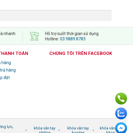
 nhà nhanh
Hỗ trợ suốt thời gian sử dụng.
Hotline:
03.9889.8783
 THANH TOÁN
CHÚNG TÔI TRÊN FACEBOOK
n hàng
 trả hàng
ắp đặt
,
ờng lực
khóa vân tay
khóa vân tay
khóa vân tay
,
,
,
philips
kaadas
kitos