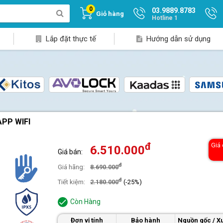
0
03.9889.8783
Giỏ hàng
Hotline 1
Lắp đặt thực tế
Hướng dẫn sử dụng
PP WIFI
đ
Giá
6.510.000
Giá bán:
đ
Giá hãng:
8.690.000
đ
Tiết kiệm:
2.180.000
(-25%)
Còn Hàng
Đơn vị tính
Bảo hành
Nguồn gốc / Xu