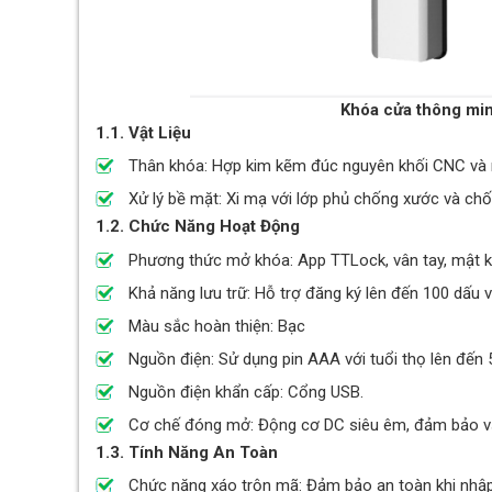
Khóa cửa thông mi
1.1. Vật Liệu
Thân khóa: Hợp kim kẽm đúc nguyên khối CNC và n
Xử lý bề mặt: Xi mạ với lớp phủ chống xước và ch
1.2. Chức Năng Hoạt Động
Phương thức mở khóa: App TTLock, vân tay, mật kh
Khả năng lưu trữ: Hỗ trợ đăng ký lên đến 100 dấu v
Màu sắc hoàn thiện: Bạc
Nguồn điện: Sử dụng pin AAA với tuổi thọ lên đến
Nguồn điện khẩn cấp: Cổng USB.
Cơ chế đóng mở: Động cơ DC siêu êm, đảm bảo vậ
1.3. Tính Năng An Toàn
Chức năng xáo trộn mã: Đảm bảo an toàn khi nhậ