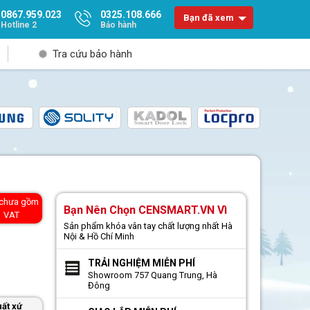
0867.959.023
0325.108.666
Bạn đã xem
Hotline 2
Bảo hành
Tra cứu bảo hành
 chưa gồm
Bạn Nên Chọn CENSMART.VN Vì
VAT
Sản phẩm khóa vân tay chất lượng nhất Hà
Nội & Hồ Chí Minh
TRẢI NGHIỆM MIỄN PHÍ
Showroom 757 Quang Trung, Hà
Đông
ất xứ