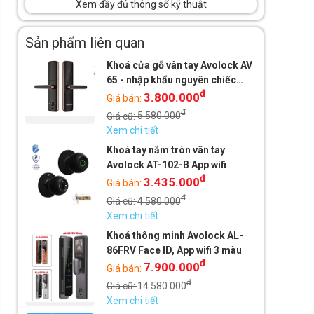
Xem đầy đủ thông số kỹ thuật
Sản phẩm liên quan
Khoá cửa gỗ vân tay Avolock AV
65 - nhập khẩu nguyên chiếc
đ
Malaysia
3.800.000
Giá bán:
đ
Giá cũ:
5.580.000
Xem chi tiết
Khoá tay nắm tròn vân tay
Avolock AT-102-B App wifi
đ
3.435.000
Giá bán:
đ
Giá cũ:
4.580.000
Xem chi tiết
Khoá thông minh Avolock AL-
86FRV Face ID, App wifi 3 màu
đ
7.900.000
Giá bán:
đ
Giá cũ:
14.580.000
Xem chi tiết