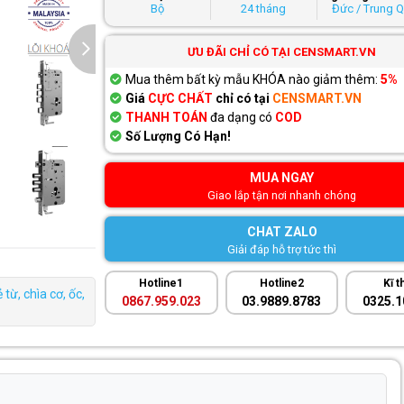
Bộ
24 tháng
Đức / Trung 
ƯU ĐÃI CHỈ CÓ TẠI CENSMART.VN
Mua thêm bất kỳ mẫu KHÓA nào giảm thêm:
5%
Giá
CỰC CHẤT
chỉ có tại
CENSMART.VN
THANH TOÁN
đa dạng có
COD
Số Lượng Có Hạn!
MUA NGAY
Giao lắp tận nơi nhanh chóng
CHAT ZALO
Giải đáp hỗ trợ tức thì
Hotline1
Hotline2
Kĩ t
từ, chìa cơ, ốc,
0867.959.023
03.9889.8783
0325.1