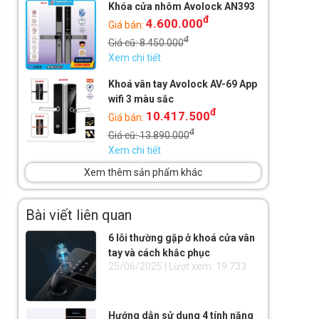
Khóa cửa nhôm Avolock AN393
đ
4.600.000
Giá bán:
đ
Giá cũ:
8.450.000
Xem chi tiết
Khoá vân tay Avolock AV-69 App
wifi 3 màu sắc
đ
10.417.500
Giá bán:
đ
Giá cũ:
13.890.000
Xem chi tiết
Xem thêm sản phẩm khác
Bài viết liên quan
6 lỗi thường gặp ở khoá cửa vân
tay và cách khắc phục
25/06/2025 | Lượt xem: 19.733
Hướng dẫn sử dụng 4 tính năng