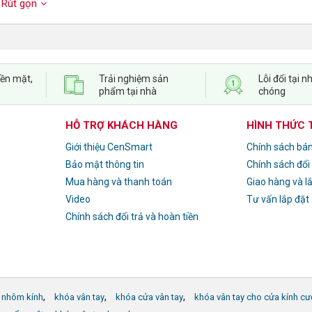
Rút gọn
iền mặt,
Trải nghiệm sản
Lỗi đổi tại
phẩm tại nhà
chóng
HỖ TRỢ KHÁCH HÀNG
HÌNH THỨC
Giới thiệu CenSmart
Chính sách bá
Bảo mật thông tin
Chính sách đổi
Mua hàng và thanh toán
Giao hàng và l
Video
Tư vấn lắp đặt
Chính sách đổi trả và hoàn tiền
,
,
,
 nhôm kính
khóa vân tay
khóa cửa vân tay
khóa vân tay cho cửa kính cư