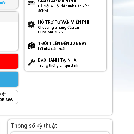
GIAO LẮP MIỄN PHÍ
Quốc
Hà Nội & Hồ Chí Minh Bán kính
50KM
HỖ TRỢ TƯ VẤN MIỄN PHÍ
Chuyên gia hàng đầu tại
CENSMART.VN
1 ĐỔI 1 LÊN ĐẾN 30 NGÀY
Lỗi nhà sản xuất
BẢO HÀNH TẠI NHÀ
Trong thời gian qui định
huật
08.666
Thông số kỹ thuật