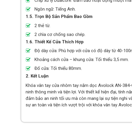
Chip xử lý Dualcore: Đảm bảo hoạt động mượt mà
Ngôn ngữ: Tiếng Anh.
1.5. Trọn Bộ Sản Phẩm Bao Gồm
2 thẻ từ.
2 chìa cơ chống sao chép.
1.6. Thiết Kế Cửa Thích Hợp
Độ dày cửa: Phù hợp với cửa có độ dày từ 40-10
Khoảng cách cửa – khung cửa: Tối thiểu 3,5 mm.
Đố cửa: Tối thiểu 80mm.
2. Kết Luận
Khóa vân tay cửa nhôm tay nắm dọc Avolock AN-384-G l
ninh thông minh và tiện lợi. Với thiết kế hiện đại, tín
đảm bảo an ninh tối ưu mà còn mang lại sự tiện nghi 
sự an toàn và tiện ích vượt trội với khóa vân tay Avo