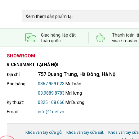
Xem thêm sản phẩm tại:
Giao hàng, lắp đặt
Thanh toán: t
toàn quốc
visa / master
SHOWROOM
CENSMART TẠI HÀ NỘI
757 Quang Trung, Hà Đông, Hà Nội
Địa chỉ:
Bán hàng:
0867.959.023
Mr.Toản
03.9889.8783
Mr.Hưng
Kỹ thuật:
0325.108.666
Mr.Dưỡng
Email:
info@1net.vn
,
,
Khóa vân tay cửa gỗ
Khóa vân tay cửa sắt
Khóa vân tay cửa