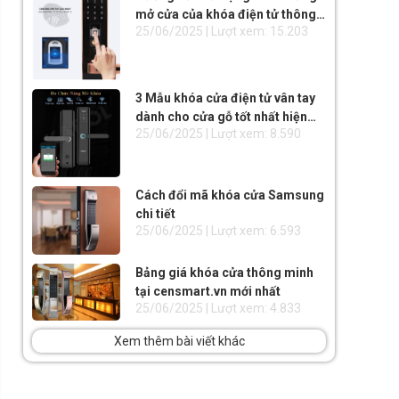
mở cửa của khóa điện tử thông
25/06/2025 | Lượt xem: 15.203
minh
3 Mẫu khóa cửa điện tử vân tay
dành cho cửa gỗ tốt nhất hiện
25/06/2025 | Lượt xem: 8.590
nay
Cách đổi mã khóa cửa Samsung
chi tiết
25/06/2025 | Lượt xem: 6.593
Bảng giá khóa cửa thông minh
tại censmart.vn mới nhất
25/06/2025 | Lượt xem: 4.833
Xem thêm bài viết khác