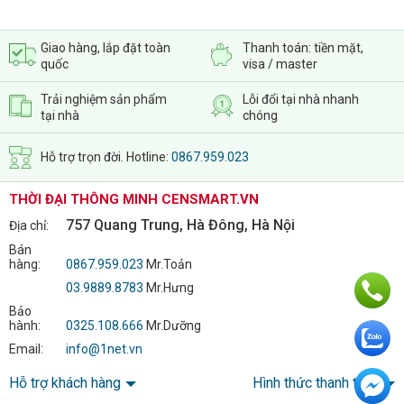
Giao hàng, lắp đặt toàn
Thanh toán: tiền mặt,
quốc
visa / master
Trải nghiệm sản phẩm
Lỗi đổi tại nhà nhanh
tại nhà
chóng
Hỗ trợ trọn đời. Hotline:
0867.959.023
THỜI ĐẠI THÔNG MINH CENSMART.VN
757 Quang Trung, Hà Đông, Hà Nội
Địa chỉ:
Bán
hàng:
0867.959.023
Mr.Toản
03.9889.8783
Mr.Hưng
Bảo
hành:
0325.108.666
Mr.Dưỡng
Email:
info@1net.vn
Hỗ trợ khách hàng
Hình thức thanh toán