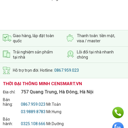
Giao hàng, lắp đặt toàn
Thanh toán: tiền mặt,
quốc
visa / master
Trải nghiệm sản phẩm
Lỗi đổi tại nhà nhanh
tại nhà
chóng
Hỗ trợ trọn đời. Hotline:
0867.959.023
THỜI ĐẠI THÔNG MINH CENSMART.VN
757 Quang Trung, Hà Đông, Hà Nội
Địa chỉ:
Bán
hàng:
0867.959.023
Mr.Toản
03.9889.8783
Mr.Hưng
Bảo
hành:
0325.108.666
Mr.Dưỡng