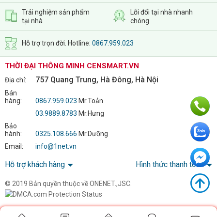
tự động hoàn toàn.
Trải nghiệm sản phẩm
Lỗi đổi tại nhà nhanh
Khi đóng cửa:
tại nhà
chóng
✔ Chốt khóa tự động kích hoạt
Hỗ trợ trọn đời. Hotline:
0867.959.023
✔ Không cần thao tác khóa thủ công
✔ Hạn chế tối đa tình trạng quên khóa cửa
THỜI ĐẠI THÔNG MINH CENSMART.VN
✔ Gia tăng độ an toàn cho gia đình
757 Quang Trung, Hà Đông, Hà Nội
Địa chỉ:
Đây là tính năng được nhiều khách hàng yêu thích bởi sự tiện
lợi và yên tâm trong quá trình sử dụng hàng ngày.
Bán
hàng:
0867.959.023
Mr.Toản
03.9889.8783
Mr.Hưng
Bảo
hành:
0325.108.666
Mr.Dưỡng
Email:
info@1net.vn
Hỗ trợ khách hàng
Hình thức thanh toán
© 2019 Bản quyền thuộc về ONENET.,JSC.