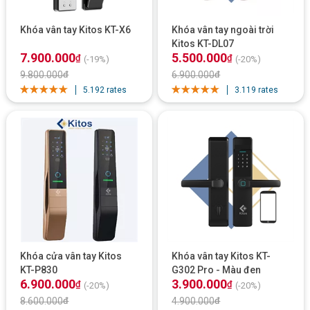
Khóa vân tay Kitos KT-X6
Khóa vân tay ngoài trời
Kitos KT-DL07
7.900.000
5.500.000
₫
₫
(-19%)
(-20%)
9.800.000
₫
6.900.000
₫
5.192 rates
3.119 rates
Khóa cửa vân tay Kitos
Khóa vân tay Kitos KT-
KT-P830
G302 Pro - Màu đen
6.900.000
3.900.000
₫
₫
(-20%)
(-20%)
8.600.000
₫
4.900.000
₫