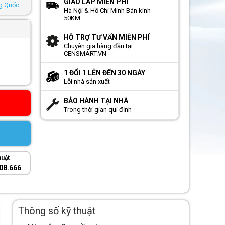
GIAO LẮP MIỄN PHÍ
ng Quốc
Hà Nội & Hồ Chí Minh Bán kính
50KM
HỖ TRỢ TƯ VẤN MIỄN PHÍ
Chuyên gia hàng đầu tại
CENSMART.VN
1 ĐỔI 1 LÊN ĐẾN 30 NGÀY
Lỗi nhà sản xuất
BẢO HÀNH TẠI NHÀ
Trong thời gian qui định
huật
08.666
Thông số kỹ thuật