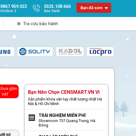
0867.959.023
0325.108.666
Bạn đã xem
Hotline 2
Bảo hành
Tra cứu bảo hành
 chưa gồm
Bạn Nên Chọn CENSMART.VN Vì
VAT
Sản phẩm khóa vân tay chất lượng nhất Hà
Nội & Hồ Chí Minh
TRẢI NGHIỆM MIỄN PHÍ
Showroom 757 Quang Trung, Hà
Đông
uất xứ