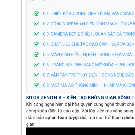
0.1. THIẾT KẾ BO CONG TINH TẾ, MẠ VÀNG SAN
0.2. CÔNG NGHỆ NHẬN DIỆN TĨNH MẠCH LÒNG BÀ
0.3. CAMERA KÉP 2 CHIỀU , QUAN SÁT CẢ TRON
0.4. CHẤT LIỆU CHẾ TÁC CAO CẤP – ĐẸP VÀ BỀ
0.5. MÀN HÌNH HIỂN THỊ BÊN TRONG – GIÁM S
0.6. TRANG BỊ 8 TÍNH NĂNG MỞ KHÓA – PHÙ HỢ
0.7. VÂN TAY FPC THỤY ĐIỂN – CÔNG NGHỆ B
0.8. MẬT MÃ ẢO THÔNG MINH – NHẬP MÃ KHÔNG
KITOS ZENITH 3 – KIẾN TẠO KHÔNG GIAN SỐNG
Khi công nghệ hiện đại hòa quyện cùng nghệ thuật chế 
dòng khóa điện tử cao cấp. Với lớp viền mạ vàng sang
đảm bảo
sự an toàn tuyệt đối
, mà còn trở thành
điểm
gian.