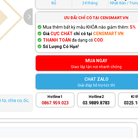
Bộ
24 tháng
Nhật Bản / Tru
ƯU ĐÃI CHỈ CÓ TẠI CENSMART.VN
Mua thêm bất kỳ mẫu KHÓA nào giảm thêm:
5%
Giá
CỰC CHẤT
chỉ có tại
CENSMART.VN
THANH TOÁN
đa dạng có
COD
Số Lượng Có Hạn!
MUA NGAY
Giao lắp tận nơi nhanh chóng
CHAT ZALO
Giải đáp hỗ trợ tức thì
Hotline1
Hotline2
Kĩ t
từ, chìa cơ, ốc,
0867.959.023
03.9889.8783
0325.1