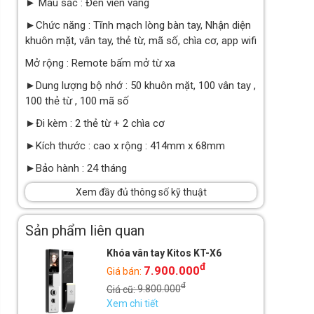
► Màu sắc : Đen viền vàng
►Chức năng : Tĩnh mạch lòng bàn tay, Nhận diện
khuôn mặt, vân tay, thẻ từ, mã số, chìa cơ, app wifi
Mở rộng : Remote bấm mở từ xa
►Dung lượng bộ nhớ : 50 khuôn mặt, 100 vân tay ,
100 thẻ từ , 100 mã số
►Đi kèm : 2 thẻ từ + 2 chìa cơ
►Kích thước : cao x rộng : 414mm x 68mm
►Bảo hành : 24 tháng
Xem đầy đủ thông số kỹ thuật
Sản phẩm liên quan
Khóa vân tay Kitos KT-X6
đ
7.900.000
Giá bán:
đ
Giá cũ:
9.800.000
Xem chi tiết