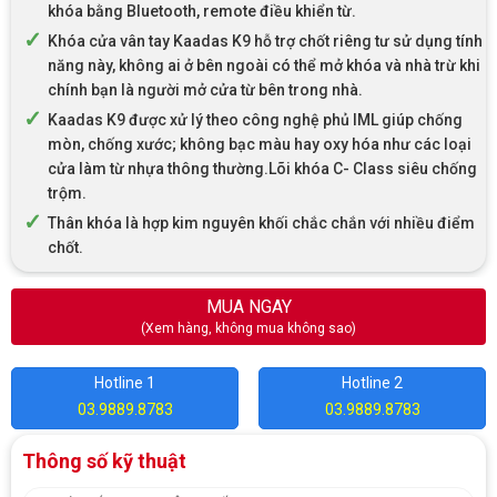
khóa bằng Bluetooth, remote điều khiển từ.
Khóa cửa vân tay Kaadas K9 hỗ trợ chốt riêng tư sử dụng tính
năng này, không ai ở bên ngoài có thể mở khóa và nhà trừ khi
chính bạn là người mở cửa từ bên trong nhà.
Kaadas K9 được xử lý theo công nghệ phủ IML giúp chống
mòn, chống xước; không bạc màu hay oxy hóa như các loại
cửa làm từ nhựa thông thường.Lõi khóa C- Class siêu chống
trộm.
Thân khóa là hợp kim nguyên khối chắc chắn với nhiều điểm
chốt.
MUA NGAY
(Xem hàng, không mua không sao)
Hotline 1
Hotline 2
03.9889.8783
03.9889.8783
Thông số kỹ thuật