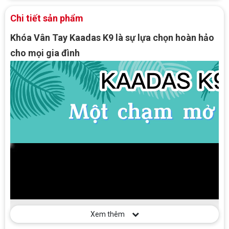
Remote (Điều
Mở rộng
khiển)
Chi tiết sản phẩm
Wifi
Mở rộng
Khóa Vân Tay Kaadas K9 là sự lựa chọn hoàn hảo
Thương hiệu
Đức
cho mọi gia đình
Sản xuất tại
Trung Quốc
Xem thêm