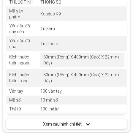
THUỘC TÍNH
THÔNG SỐ
Mã sản
Kaadas K9
phẩm
Yêu cầu độ
Từ 3cm
dày cửa
Yêu cầu đố
Từ 9,5cm
cửa
Kích thước
80mm (Rộng) X 400mm (Cao) X 22mm (
thân ngoài
Dày)
Kích thước
80mm (Rộng) X 400mm (Cao) X 22mm (
thân trong
Dày)
Vân tay
100 vân tay
Mã số
10 mã số
Thẻ từ
100 thẻ từ
Chìa cơ
Có
Xem cấu hình chi tiết
Bluetooth
Có sẵn / Mở rộng