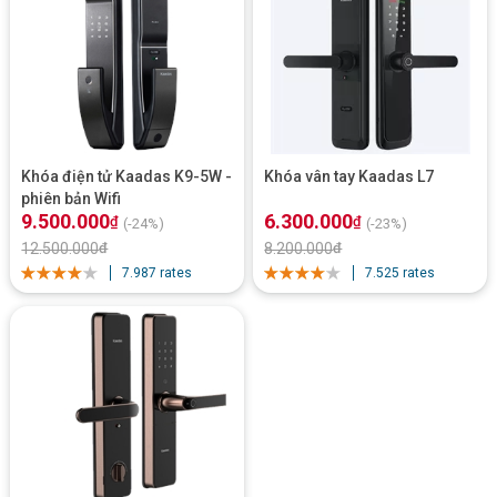
Khóa điện tử Kaadas K9-5W -
Khóa vân tay Kaadas L7
phiên bản Wifi
9.500.000
6.300.000
₫
₫
(-24%)
(-23%)
12.500.000
₫
8.200.000
₫
7.987 rates
7.525 rates
Kaadas K9 – khóa vân tay ưu việt có nhiều ưu điểm vượt trội,
là sự lựa chọn hàng đầu của nhiều gia đình Việt. Khóa vân tay
Kaadas K9 chiều lòng người tiêu dùng bởi mức giá cạnh trạnh