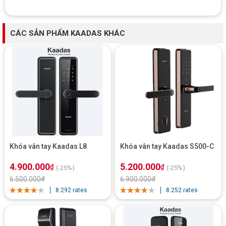
CÁC SẢN PHẨM KAADAS KHÁC
Khóa vân tay Kaadas L8
Khóa vân tay Kaadas S500-C
4.900.000
5.200.000
₫
₫
(-25%)
(-25%)
6.500.000
₫
6.900.000
₫
8.292 rates
8.252 rates