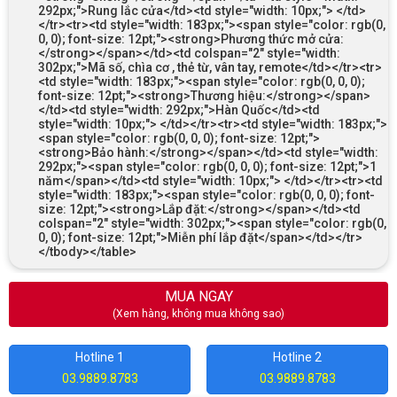
292px;">Rung lắc cửa</td><td style="width: 10px;"> </td>
</tr><tr><td style="width: 183px;"><span style="color: rgb(0,
0, 0); font-size: 12pt;"><strong>Phương thức mở cửa:
</strong></span></td><td colspan="2" style="width:
302px;">Mã số, chìa cơ , thẻ từ, vân tay, remote</td></tr><tr>
<td style="width: 183px;"><span style="color: rgb(0, 0, 0);
font-size: 12pt;"><strong>Thương hiệu:</strong></span>
</td><td style="width: 292px;">Hàn Quốc</td><td
style="width: 10px;"> </td></tr><tr><td style="width: 183px;">
<span style="color: rgb(0, 0, 0); font-size: 12pt;">
<strong>Bảo hành:</strong></span></td><td style="width:
292px;"><span style="color: rgb(0, 0, 0); font-size: 12pt;">1
năm</span></td><td style="width: 10px;"> </td></tr><tr><td
style="width: 183px;"><span style="color: rgb(0, 0, 0); font-
size: 12pt;"><strong>Lắp đặt:</strong></span></td><td
colspan="2" style="width: 302px;"><span style="color: rgb(0,
0, 0); font-size: 12pt;">Miễn phí lắp đặt</span></td></tr>
</tbody></table>
MUA NGAY
(Xem hàng, không mua không sao)
Hotline 1
Hotline 2
03.9889.8783
03.9889.8783