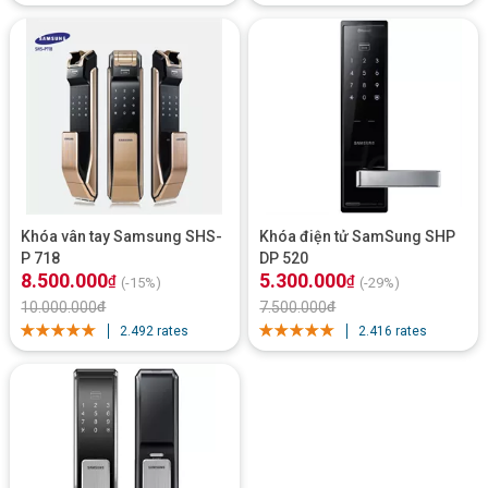
Chất liệu: hợp kim tôi luyện không gỉ, sang trọng, siêu bền
Khóa cửa thông
SHS
tuân thủ tiêu chuẩn ISO 14443 Loại A
minh
H505
của Hàn Quốc
Sở hữu
khóa thông minh SamSung
SHS H505
cho phép bạn
cảm thấy an toàn bất cứ khi nào bạn rời khỏi nhà. bằng cách
tự động khóa cửa bất cứ khi nào bạn đi ra ngoài.
Điều này
cũng có thể được đặt thành thủ công nếu bạn thường xuyên
ra vào nhà.
Khóa vân tay Samsung SHS-
Khóa điện tử SamSung SHP
P 718
DP 520
8.500.000
5.300.000
₫
₫
(-15%)
(-29%)
10.000.000
₫
7.500.000
₫
2.492 rates
2.416 rates