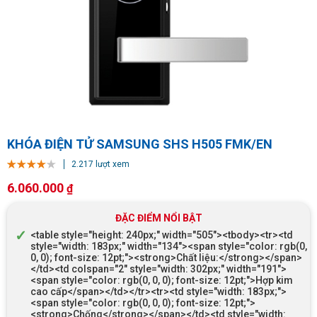
KHÓA ĐIỆN TỬ SAMSUNG SHS H505 FMK/EN
2.217 lượt xem
6.060.000
₫
ĐẶC ĐIỂM NỔI BẬT
<table style="height: 240px;" width="505"><tbody><tr><td
style="width: 183px;" width="134"><span style="color: rgb(0,
0, 0); font-size: 12pt;"><strong>Chất liệu:</strong></span>
</td><td colspan="2" style="width: 302px;" width="191">
<span style="color: rgb(0, 0, 0); font-size: 12pt;">Hợp kim
cao cấp</span></td></tr><tr><td style="width: 183px;">
<span style="color: rgb(0, 0, 0); font-size: 12pt;">
<strong>Chống</strong></span></td><td style="width: