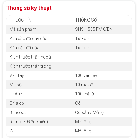
Thông số kỹ thuật
THUỘC TÍNH
THÔNG SỐ
Mã sản phẩm
SHS H505 FMK/EN
Yêu cầu độ dày cửa
Từ 3cm
Yêu cầu đố cửa
Từ 9cm
Kích thước thân ngoài
Kích thước thân trong
Vân tay
100 vân tay
Mã số
10 mã số
Thẻ từ
100 thẻ từ
Chìa cơ
Có
Bluetooth
Có sẵn / Mở rộng
Remote (Điều khiển)
Mở rộng
Wifi
Mở rộng