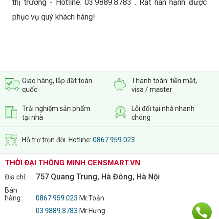
thị trường - Hotline: 03.9889.8783 . Rất hân hạnh được
phục vụ quý khách hàng!
Giao hàng, lắp đặt toàn
Thanh toán: tiền mặt,
quốc
visa / master
Trải nghiệm sản phẩm
Lỗi đổi tại nhà nhanh
tại nhà
chóng
Hỗ trợ trọn đời. Hotline:
0867.959.023
THỜI ĐẠI THÔNG MINH CENSMART.VN
757 Quang Trung, Hà Đông, Hà Nội
Địa chỉ:
Bán
hàng:
0867.959.023
Mr.Toản
03.9889.8783
Mr.Hưng