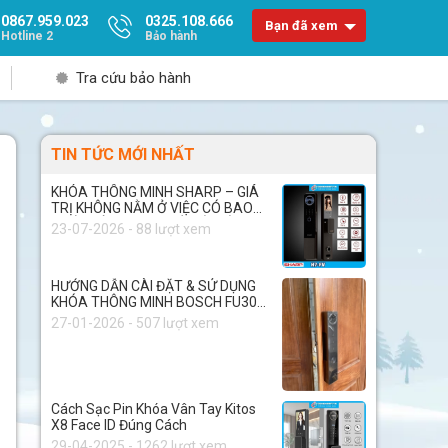
0867.959.023
0325.108.666
Bạn đã xem
Hotline 2
Bảo hành
Tra cứu bảo hành
TIN TỨC MỚI NHẤT
KHÓA THÔNG MINH SHARP – GIÁ
TRỊ KHÔNG NẰM Ở VIỆC CÓ BAO
NHIÊU TÍNH NĂNG, MÀ NẰM Ở
23-07-2026 - 88 lượt xem
CHẤT LƯỢNG BÊN TRONG
HƯỚNG DẪN CÀI ĐẶT & SỬ DỤNG
KHÓA THÔNG MINH BOSCH FU30
PLUS
27-01-2026 - 507 lượt xem
Cách Sạc Pin Khóa Vân Tay Kitos
X8 Face ID Đúng Cách
29-04-2025 - 1262 lượt xem