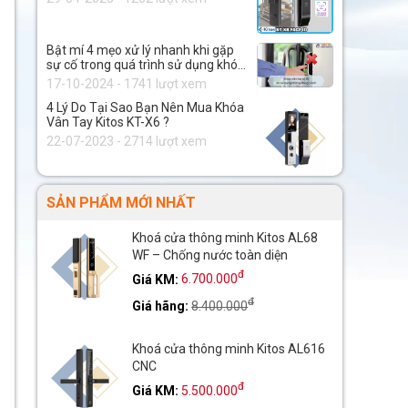
Bật mí 4 mẹo xử lý nhanh khi gặp
sự cố trong quá trình sử dụng khóa
thông minh.
17-10-2024 - 1741 lượt xem
4 Lý Do Tại Sao Bạn Nên Mua Khóa
Vân Tay Kitos KT-X6 ?
22-07-2023 - 2714 lượt xem
SẢN PHẨM MỚI NHẤT
Khoá cửa thông minh Kitos AL68
WF – Chống nước toàn diện
đ
Giá KM:
6.700.000
đ
Giá hãng:
8.400.000
Khoá cửa thông minh Kitos AL616
CNC
đ
Giá KM:
5.500.000