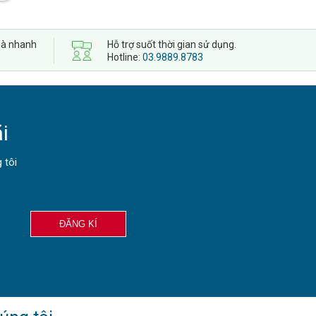
 nhà nhanh
Hỗ trợ suốt thời gian sử dụng.
Hotline:
03.9889.8783
i
 tôi
ĐĂNG KÍ