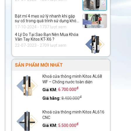
Bật mí 4 mẹo xử lý nhanh khi gặp
sự cố trong quá trình sử dụng khóa
thông minh.
17-10-2024 - 1737 lượt xem
4 Lý Do Tại Sao Bạn Nên Mua Khóa
Vân Tay Kitos KT-X6 ?
22-07-2023 - 2709 lượt xem
SẢN PHẨM MỚI NHẤT
Khoá cửa thông minh Kitos AL68
WF – Chống nước toàn diện
đ
Giá KM:
6.700.000
đ
Giá hãng:
8.400.000
Khoá cửa thông minh Kitos AL616
CNC
đ
Giá KM:
5.500.000