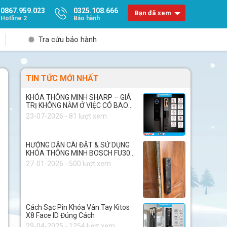
0867.959.023
0325.108.666
Bạn đã xem
Hotline 2
Bảo hành
Tra cứu bảo hành
TIN TỨC MỚI NHẤT
KHÓA THÔNG MINH SHARP – GIÁ
TRỊ KHÔNG NẰM Ở VIỆC CÓ BAO
NHIÊU TÍNH NĂNG, MÀ NẰM Ở
23-07-2026 - 81 lượt xem
CHẤT LƯỢNG BÊN TRONG
HƯỚNG DẪN CÀI ĐẶT & SỬ DỤNG
KHÓA THÔNG MINH BOSCH FU30
PLUS
27-01-2026 - 500 lượt xem
Cách Sạc Pin Khóa Vân Tay Kitos
X8 Face ID Đúng Cách
29-04-2025 - 1254 lượt xem