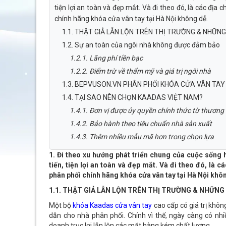
tiện lợi an toàn và đẹp mắt. Và đi theo đó, là các địa 
chính hãng khóa cửa vân tay tại Hà Nội không dễ.
1.1. THẬT GIẢ LẪN LỘN TRÊN THỊ TRƯỜNG & NHỮN
1.2. Sự an toàn của ngôi nhà không được đảm bảo
1.2.1. Lãng phí tiền bạc
1.2.2. Điểm trừ về thẩm mỹ và giá trị ngôi nhà
1.3. BEPVUSON.VN PHÂN PHỐI KHÓA CỬA VÂN TAY
1.4. TẠI SAO NÊN CHỌN KAADAS VIỆT NAM?
1.4.1. Đơn vị được ủy quyền chính thức từ thươn
1.4.2. Bảo hành theo tiêu chuẩn nhà sản xuất
1.4.3. Thêm nhiều mẫu mã hơn trong chọn lựa
1. Đi theo xu hướng phát triển chung của cuộc sống 
tiến, tiện lợi an toàn và đẹp mắt. Và đi theo đó, là 
phân phối chính hãng khóa cửa vân tay tại Hà Nội khô
1.1. THẬT GIẢ LẪN LỘN TRÊN THỊ TRƯỜNG & NHỮNG
Một bộ
khóa Kaadas cửa vân tay
cao cấp có giá trị khô
dẫn cho nhà phân phối. Chính vì thế, ngày càng có nhiề
doanh trục lợi lẫn lộn các mặt hàng kém chất lượng.