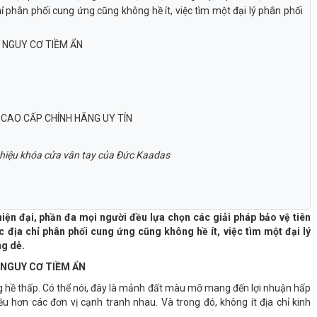
chỉ phân phối cung ứng cũng không hề ít, việc tìm một đại lý phân phối
G NGUY CƠ TIỀM ẨN
 CAO CẤP CHÍNH HÃNG UY TÍN
g hiệu khóa cửa vân tay của Đức Kaadas
hiện đại, phần đa mọi người đều lựa chọn các giải pháp bảo vệ tiên
các địa chỉ phân phối cung ứng cũng không hề ít, việc tìm một đại lý
ng dễ.
 NGUY CƠ TIỀM ẨN
ng hề thấp. Có thể nói, đây là mảnh đất màu mỡ mang đến lợi nhuận hấp
u hơn các đơn vị cạnh tranh nhau. Và trong đó, không ít địa chỉ kinh