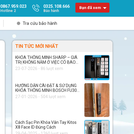
0867.959.023
0325.108.666
Bạn đã xem
Hotline 2
Bảo hành
Tra cứu bảo hành
TIN TỨC MỚI NHẤT
KHÓA THÔNG MINH SHARP – GIÁ
TRỊ KHÔNG NẰM Ở VIỆC CÓ BAO
NHIÊU TÍNH NĂNG, MÀ NẰM Ở
23-07-2026 - 86 lượt xem
CHẤT LƯỢNG BÊN TRONG
HƯỚNG DẪN CÀI ĐẶT & SỬ DỤNG
KHÓA THÔNG MINH BOSCH FU30
PLUS
27-01-2026 - 504 lượt xem
Cách Sạc Pin Khóa Vân Tay Kitos
X8 Face ID Đúng Cách
29-04-2025 - 1260 lượt xem