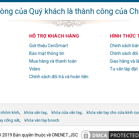
lòng của Quý khách là thành công của Ch
HỖ TRỢ KHÁCH HÀNG
HÌNH THỨC
Giới thiệu CenSmart
Chính sách bá
Bảo mật thông tin
Chính sách đổi
Mua hàng và thanh toán
Giao hàng và l
Video
Tư vấn lắp đặt
Chính sách đổi trả và hoàn tiền
,
,
,
 nhôm kính
khóa vân tay
khóa cửa vân tay
khóa vân tay cho cửa kính cư
,
ay cổng sắt
khóa vân tay bosch
 2019 Bản quyền thuộc về ONENET.,JSC.