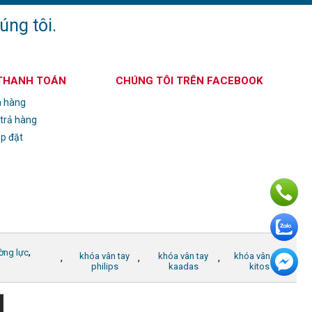
úng tôi.
 THANH TOÁN
CHÚNG TÔI TRÊN FACEBOOK
n hàng
 trả hàng
ắp đặt
,
ờng lực
khóa vân tay
khóa vân tay
khóa vân tay
,
,
,
philips
kaadas
kitos