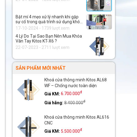
Bật mí 4 mẹo xử lý nhanh khi gặp
sự cố trong quá trình sử dụng khóa
thông minh.
17-10-2024 - 1739 lượt xem
4 Lý Do Tại Sao Bạn Nên Mua Khóa
Vân Tay Kitos KT-X6 ?
22-07-2023 - 2711 lượt xem
SẢN PHẨM MỚI NHẤT
Khoá cửa thông minh Kitos AL68
WF – Chống nước toàn diện
đ
Giá KM:
6.700.000
đ
Giá hãng:
8.400.000
Khoá cửa thông minh Kitos AL616
CNC
đ
Giá KM:
5.500.000