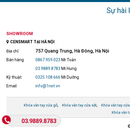
Sự hài 
SHOWROOM
CENSMART TẠI HÀ NỘI
757 Quang Trung, Hà Đông, Hà Nội
Địa chỉ:
Bán hàng:
0867.959.023
Mr.Toản
03.9889.8783
Mr.Hưng
Kỹ thuật:
0325.108.666
Mr.Dưỡng
Email:
info@1net.vn
,
,
Khóa vân tay cửa gỗ
Khóa vân tay cửa sắt
Khóa vân tay cửa
Khóa vân t
03.9889.8783
©