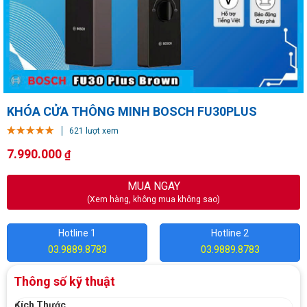
KHÓA CỬA THÔNG MINH BOSCH FU30PLUS
621 lượt xem
7.990.000
₫
MUA NGAY
(Xem hàng, không mua không sao)
Hotline 1
Hotline 2
03.9889.8783
03.9889.8783
Thông số kỹ thuật
Kích Thước