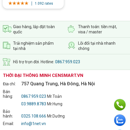
1.092 rates
7 Phương thức mở khóa tiện lợi
Vân tay:
Nhanh chóng, an toàn
Mật khẩu:
Có mã số ảo chống nhìn trộm
Giao hàng, lắp đặt toàn
Thanh toán: tiền mặt,
quốc
visa / master
Thẻ từ:
Dễ dàng cho người già và trẻ nhỏ
Chìa cơ:
Dự phòng khi hết pin
Trải nghiệm sản phẩm
Lỗi đổi tại nhà nhanh
tại nhà
chóng
Ứng dụng di động:
Quản lý và mở khóa từ xa
Hỗ trợ trọn đời. Hotline:
0867.959.023
Face ID:
Mở khóa siêu nhanh chỉ 0.3 giây
Chuông hình: Camera siêu nét
THỜI ĐẠI THÔNG MINH CENSMART.VN
757 Quang Trung, Hà Đông, Hà Nội
Địa chỉ:
Bán
hàng:
0867.959.023
Mr.Toản
03.9889.8783
Mr.Hưng
Bảo
hành:
0325.108.666
Mr.Dưỡng
Email:
info@1net.vn