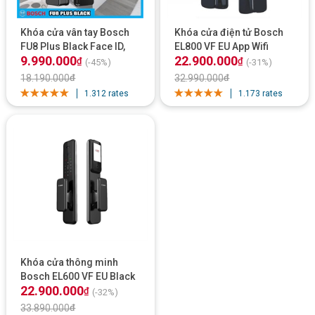
Khóa cửa vân tay Bosch
Khóa cửa điện tử Bosch
FU8 Plus Black Face ID,
EL800 VF EU App Wifi
9.990.000
22.900.000
App Wifi
₫
₫
(-45%)
(-31%)
18.190.000
₫
32.990.000
₫
1.312 rates
1.173 rates
Khóa cửa thông minh
Bosch EL600 VF EU Black
22.900.000
Face ID 3D, App
₫
(-32%)
33.890.000
₫
Tính năng nổi bật