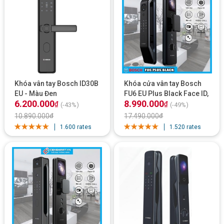
Khóa vân tay Bosch ID30B
Khóa cửa vân tay Bosch
EU - Màu Đen
FU6 EU Plus Black Face ID,
6.200.000
8.990.000
App Wifi
₫
₫
(-43%)
(-49%)
10.890.000
₫
17.490.000
₫
1.600 rates
1.520 rates