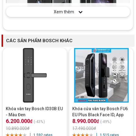
Xem thêm
CÁC SẢN PHẨM BOSCH KHÁC
Khóa vân tay Bosch ID30B EU
Khóa cửa vân tay Bosch FU6
- Màu Đen
EU Plus Black Face ID, App
6.200.000
8.990.000
Wifi
₫
₫
(-43%)
(-49%)
10.890.000
₫
17.490.000
₫
1.592 rates
1.515 rates