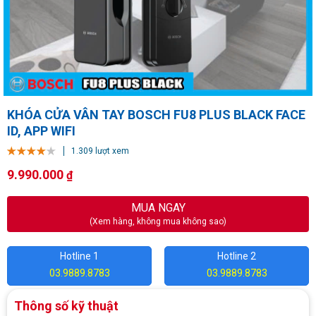
KHÓA CỬA VÂN TAY BOSCH FU8 PLUS BLACK FACE
ID, APP WIFI
1.309 lượt xem
9.990.000
₫
MUA NGAY
(Xem hàng, không mua không sao)
Hotline 1
Hotline 2
03.9889.8783
03.9889.8783
Thông số kỹ thuật