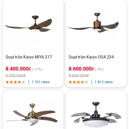
Quạt trần Kaiyo MIYA 217
Quạt trần Kaiyo OSA 234
8.400.000
8.600.000
₫
₫
(-12%)
(-9%)
9.500.000
₫
9.500.000
₫
1.761 rates
1.815 rates