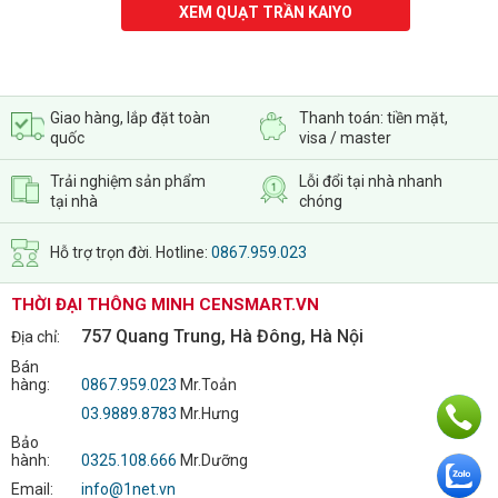
XEM QUẠT TRẦN KAIYO
Giao hàng, lắp đặt toàn
Thanh toán: tiền mặt,
quốc
visa / master
Trải nghiệm sản phẩm
Lỗi đổi tại nhà nhanh
tại nhà
chóng
Hỗ trợ trọn đời. Hotline:
0867.959.023
THỜI ĐẠI THÔNG MINH CENSMART.VN
757 Quang Trung, Hà Đông, Hà Nội
Địa chỉ:
Bán
hàng:
0867.959.023
Mr.Toản
03.9889.8783
Mr.Hưng
Bảo
hành:
0325.108.666
Mr.Dưỡng
Email:
info@1net.vn