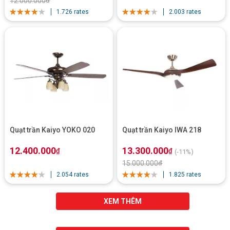
12.000.000
₫
1.726 rates
2.003 rates
Quạt trần Kaiyo YOKO 020
Quạt trần Kaiyo IWA 218
12.400.000
13.300.000
₫
₫
(-11%)
15.000.000
₫
2.054 rates
1.825 rates
XEM THÊM