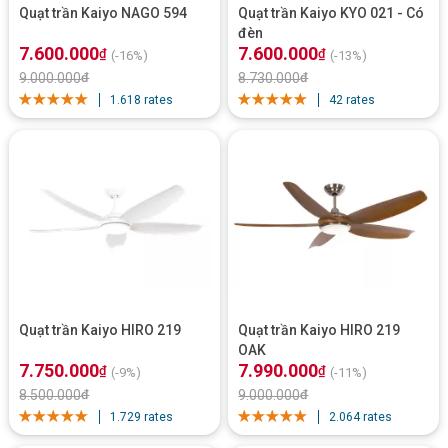
Quạt trần Kaiyo NAGO 594
Quạt trần Kaiyo KYO 021 - Có
đèn
7.600.000
7.600.000
₫
₫
(-16%)
(-13%)
9.000.000
₫
8.730.000
₫
1.618 rates
42 rates
Quạt trần Kaiyo HIRO 219
Quạt trần Kaiyo HIRO 219
OAK
7.750.000
7.990.000
₫
₫
(-9%)
(-11%)
8.500.000
₫
9.000.000
₫
1.729 rates
2.064 rates