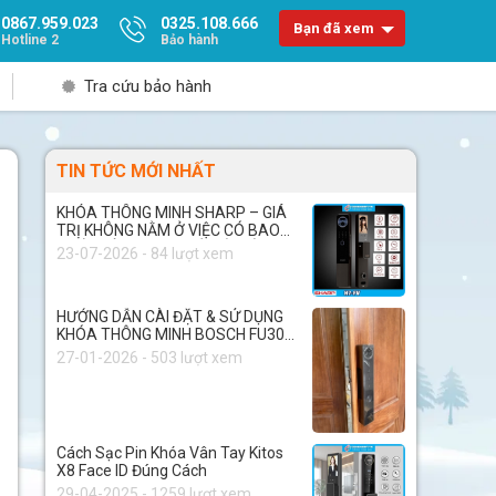
0867.959.023
0325.108.666
Bạn đã xem
Hotline 2
Bảo hành
Tra cứu bảo hành
TIN TỨC MỚI NHẤT
KHÓA THÔNG MINH SHARP – GIÁ
TRỊ KHÔNG NẰM Ở VIỆC CÓ BAO
NHIÊU TÍNH NĂNG, MÀ NẰM Ở
23-07-2026 - 84 lượt xem
CHẤT LƯỢNG BÊN TRONG
HƯỚNG DẪN CÀI ĐẶT & SỬ DỤNG
KHÓA THÔNG MINH BOSCH FU30
PLUS
27-01-2026 - 503 lượt xem
Cách Sạc Pin Khóa Vân Tay Kitos
X8 Face ID Đúng Cách
29-04-2025 - 1259 lượt xem