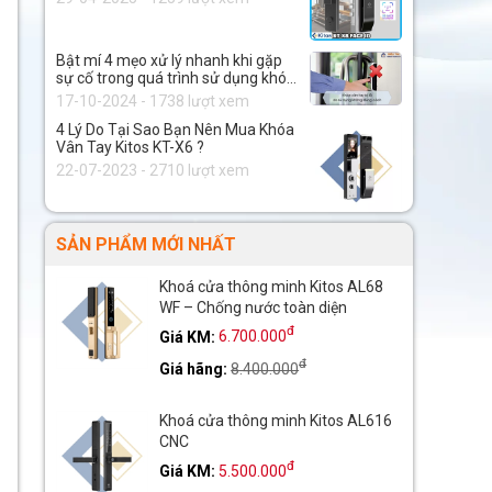
Bật mí 4 mẹo xử lý nhanh khi gặp
sự cố trong quá trình sử dụng khóa
thông minh.
17-10-2024 - 1738 lượt xem
4 Lý Do Tại Sao Bạn Nên Mua Khóa
Vân Tay Kitos KT-X6 ?
22-07-2023 - 2710 lượt xem
SẢN PHẨM MỚI NHẤT
Khoá cửa thông minh Kitos AL68
WF – Chống nước toàn diện
đ
Giá KM:
6.700.000
đ
Giá hãng:
8.400.000
Khoá cửa thông minh Kitos AL616
CNC
đ
Giá KM:
5.500.000