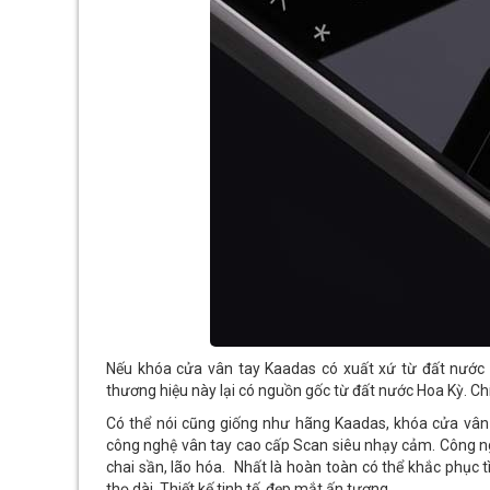
Nếu khóa cửa vân tay Kaadas có xuất xứ từ đất nước c
thương hiệu này lại có nguồn gốc từ đất nước Hoa Kỳ. C
Có thể nói cũng giống như hãng Kaadas, khóa cửa vân 
công nghệ vân tay cao cấp Scan siêu nhạy cảm. Công ng
chai sần, lão hóa. Nhất là hoàn toàn có thể khắc phục t
thọ dài. Thiết kế tinh tế, đẹp mắt ấn tượng,…