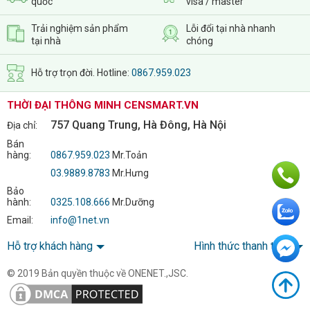
quốc
visa / master
Trải nghiệm sản phẩm
Lỗi đổi tại nhà nhanh
tại nhà
chóng
Hỗ trợ trọn đời. Hotline:
0867.959.023
THỜI ĐẠI THÔNG MINH CENSMART.VN
757 Quang Trung, Hà Đông, Hà Nội
Địa chỉ:
Bán
hàng:
0867.959.023
Mr.Toản
03.9889.8783
Mr.Hưng
Bảo
hành:
0325.108.666
Mr.Dưỡng
Email:
info@1net.vn
Hỗ trợ khách hàng
Hình thức thanh toán
© 2019 Bản quyền thuộc về ONENET.,JSC.