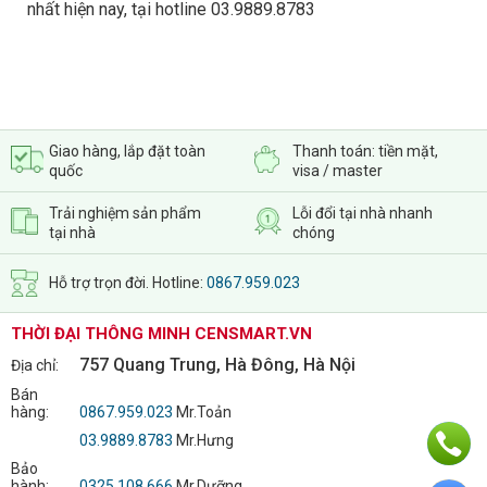
nhất hiện nay, tại hotline 03.9889.8783
Giao hàng, lắp đặt toàn
Thanh toán: tiền mặt,
quốc
visa / master
Trải nghiệm sản phẩm
Lỗi đổi tại nhà nhanh
tại nhà
chóng
Hỗ trợ trọn đời. Hotline:
0867.959.023
THỜI ĐẠI THÔNG MINH CENSMART.VN
757 Quang Trung, Hà Đông, Hà Nội
Địa chỉ:
Bán
hàng:
0867.959.023
Mr.Toản
03.9889.8783
Mr.Hưng
Bảo
hành:
0325.108.666
Mr.Dưỡng