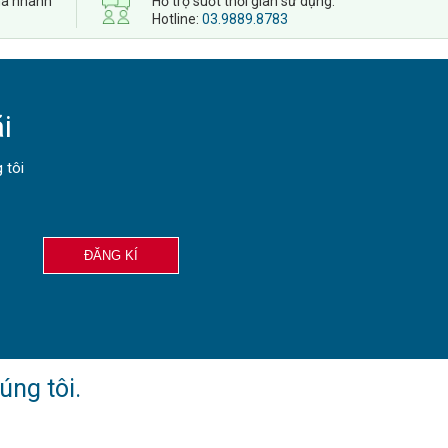
 nhà nhanh
Hỗ trợ suốt thời gian sử dụng.
Hotline:
03.9889.8783
i
 tôi
ĐĂNG KÍ
úng tôi.