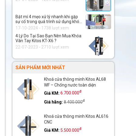
Bật mí 4 mẹo xử lý nhanh khi gặp
sự cố trong quá trình sử dụng khóa
thông minh.
17-10-2024 - 1738 lượt xem
4 Lý Do Tại Sao Bạn Nên Mua Khóa
Vân Tay Kitos KT-X6 ?
22-07-2023 - 2710 lượt xem
SẢN PHẨM MỚI NHẤT
Khoá cửa thông minh Kitos AL68
WF – Chống nước toàn diện
đ
Giá KM:
6.700.000
đ
Giá hãng:
8.400.000
Khoá cửa thông minh Kitos AL616
CNC
đ
Giá KM:
5.500.000