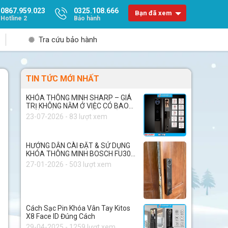
0867.959.023
0325.108.666
Bạn đã xem
Hotline 2
Bảo hành
Tra cứu bảo hành
TIN TỨC MỚI NHẤT
KHÓA THÔNG MINH SHARP – GIÁ
TRỊ KHÔNG NẰM Ở VIỆC CÓ BAO
NHIÊU TÍNH NĂNG, MÀ NẰM Ở
23-07-2026 - 83 lượt xem
CHẤT LƯỢNG BÊN TRONG
HƯỚNG DẪN CÀI ĐẶT & SỬ DỤNG
KHÓA THÔNG MINH BOSCH FU30
PLUS
27-01-2026 - 503 lượt xem
Cách Sạc Pin Khóa Vân Tay Kitos
X8 Face ID Đúng Cách
29-04-2025 - 1259 lượt xem