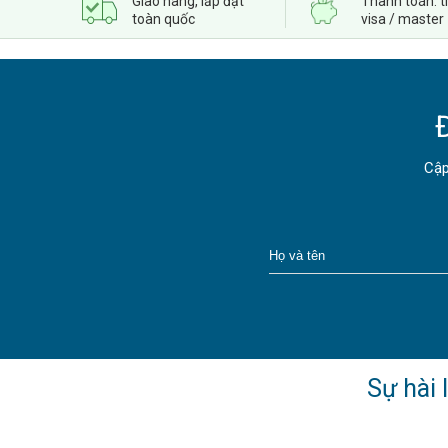
Giao hàng, lắp đặt
Thanh toán: t
toàn quốc
visa / master
Cập
Sự hài 