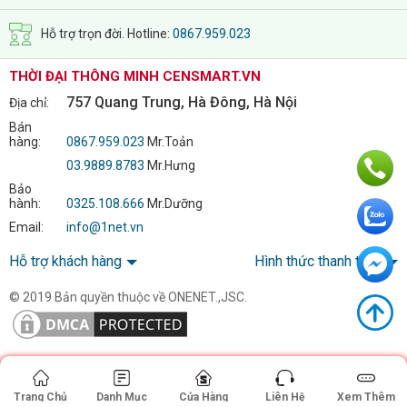
Hỗ trợ trọn đời. Hotline:
0867.959.023
THỜI ĐẠI THÔNG MINH CENSMART.VN
757 Quang Trung, Hà Đông, Hà Nội
Địa chỉ:
Bán
hàng:
0867.959.023
Mr.Toản
03.9889.8783
Mr.Hưng
Bảo
hành:
0325.108.666
Mr.Dưỡng
Email:
info@1net.vn
Hỗ trợ khách hàng
Hình thức thanh toán
© 2019 Bản quyền thuộc về ONENET.,JSC.
Trang Chủ
Danh Mục
Cửa Hàng
Liên Hệ
Xem Thêm