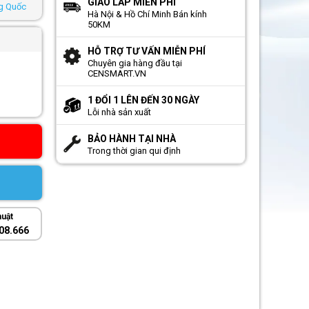
GIAO LẮP MIỄN PHÍ
ng Quốc
Hà Nội & Hồ Chí Minh Bán kính
50KM
HỖ TRỢ TƯ VẤN MIỄN PHÍ
Chuyên gia hàng đầu tại
CENSMART.VN
1 ĐỔI 1 LÊN ĐẾN 30 NGÀY
Lỗi nhà sản xuất
BẢO HÀNH TẠI NHÀ
Trong thời gian qui định
huật
08.666