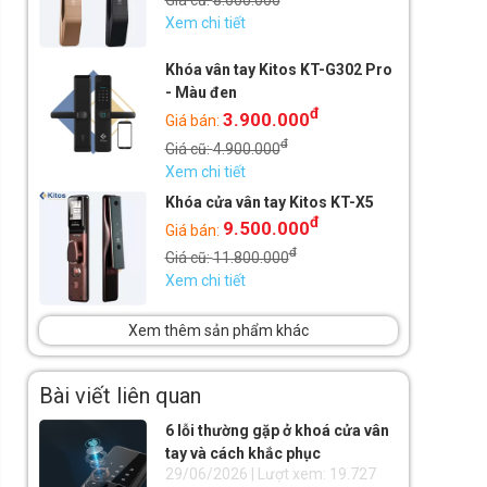
Xem chi tiết
Khóa vân tay Kitos KT-G302 Pro
- Màu đen
đ
3.900.000
Giá bán:
đ
Giá cũ:
4.900.000
Xem chi tiết
Khóa cửa vân tay Kitos KT-X5
đ
9.500.000
Giá bán:
đ
Giá cũ:
11.800.000
Xem chi tiết
Xem thêm sản phẩm khác
Bài viết liên quan
6 lỗi thường gặp ở khoá cửa vân
tay và cách khắc phục
29/06/2026 | Lượt xem: 19.727