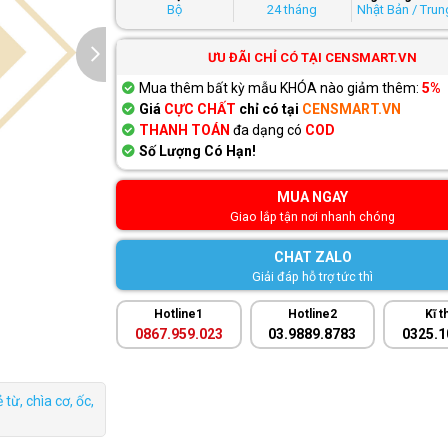
Bộ
24 tháng
Nhật Bản / Tru
ƯU ĐÃI CHỈ CÓ TẠI CENSMART.VN
Mua thêm bất kỳ mẫu KHÓA nào giảm thêm:
5%
Giá
CỰC CHẤT
chỉ có tại
CENSMART.VN
THANH TOÁN
đa dạng có
COD
Số Lượng Có Hạn!
MUA NGAY
Giao lắp tận nơi nhanh chóng
CHAT ZALO
Giải đáp hỗ trợ tức thì
Hotline1
Hotline2
Kĩ t
0867.959.023
03.9889.8783
0325.1
từ, chìa cơ, ốc,