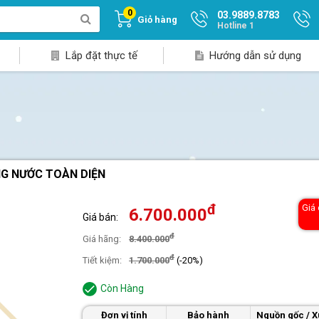
0
03.9889.8783
Giỏ hàng
Hotline 1
Lắp đặt thực tế
Hướng dẫn sử dụng
NG NƯỚC TOÀN DIỆN
đ
Giá
6.700.000
Giá bán:
đ
Giá hãng:
8.400.000
đ
Tiết kiệm:
1.700.000
(-20%)
Còn Hàng
Đơn vị tính
Bảo hành
Nguồn gốc / X