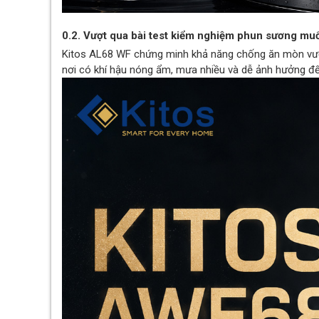
0.2. Vượt qua bài test kiểm nghiệm phun sương muối
Kitos AL68 WF chứng minh khả năng chống ăn mòn vượt 
nơi có khí hậu nóng ẩm, mưa nhiều và dễ ảnh hưởng đến