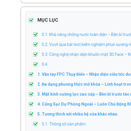
MỤC LỤC
0.1. Khả năng chống nước toàn diện – Bền bỉ trước
0.2. Vượt qua bài test kiểm nghiệm phun sương mu
0.3. Công nghệ nhận diện khuôn mặt 3D Face – M
0.4.
1. Vân tay FPC Thụy Điển – Nhận diện siêu tốc dướ
2. Đa dạng phương thức mở khóa – Linh hoạt tro
3. Mặt kính cường lực cao cấp – Bền bỉ trước tác
4. Cổng Sạc Dự Phòng Ngoài – Luôn Chủ Động K
5. Tương thích với nhiều hệ cửa khác nhau
5.1. Thông số sản phẩm