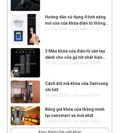
Hướng dẫn sử dụng 4 tính năng
mở cửa của khóa điện tử thông
29/06/2026 | Lượt xem: 15.201
minh
3 Mẫu khóa cửa điện tử vân tay
dành cho cửa gỗ tốt nhất hiện
29/06/2026 | Lượt xem: 8.588
nay
Cách đổi mã khóa cửa Samsung
chi tiết
29/06/2026 | Lượt xem: 6.591
Bảng giá khóa cửa thông minh
tại censmart.vn mới nhất
29/06/2026 | Lượt xem: 4.833
Xem thêm bài viết khác