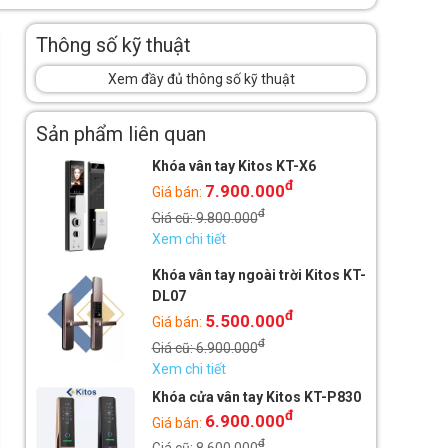
Thông số kỹ thuật
Xem đầy đủ thông số kỹ thuật
Sản phẩm liên quan
Khóa vân tay Kitos KT-X6
đ
7.900.000
Giá bán:
đ
Giá cũ:
9.800.000
Xem chi tiết
Khóa vân tay ngoài trời Kitos KT-
DL07
đ
5.500.000
Giá bán:
đ
Giá cũ:
6.900.000
Xem chi tiết
Khóa cửa vân tay Kitos KT-P830
đ
6.900.000
Giá bán:
đ
Giá cũ:
8.600.000