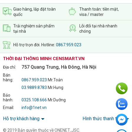
Giao hàng, lắp đặt toàn
Thanh toán: tiền mặt,
quốc
visa / master
Trải nghiệm sản phẩm
Lỗi đổi tại nhà nhanh
tại nhà
chóng
Hỗ trợ trọn đời. Hotline:
0867.959.023
THỜI ĐẠI THÔNG MINH CENSMART.VN
757 Quang Trung, Hà Đông, Hà Nội
Địa chỉ:
Bán
hàng:
0867.959.023
Mr.Toản
03.9889.8783
Mr.Hưng
Bảo
hành:
0325.108.666
Mr.Dưỡng
Email:
info@1net.vn
Hỗ trợ khách hàng
Hình thức thanh toán
© 2019 Bản quyền thuộc về ONENET.,JSC.