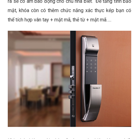
ra sẽ có âm báo động cho chủ nhà biết. Để tăng tính bảo
mật, khóa còn có thêm chức năng xác thực kép bạn có
thể tích hợp vân tay + mật mã, thẻ từ + mật mã…..