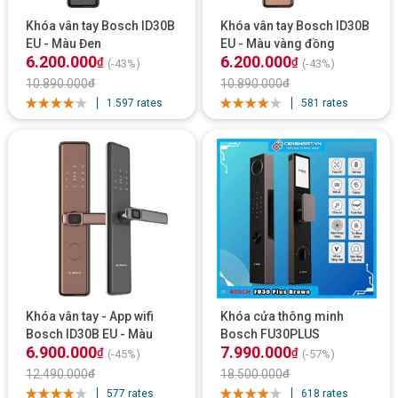
Khóa vân tay Bosch ID30B
Khóa vân tay Bosch ID30B
EU - Màu Đen
EU - Màu vàng đồng
6.200.000
6.200.000
₫
₫
(-43%)
(-43%)
10.890.000
₫
10.890.000
₫
1.597 rates
581 rates
Khóa vân tay - App wifi
Khóa cửa thông minh
Bosch ID30B EU - Màu
Bosch FU30PLUS
6.900.000
7.990.000
đồng / Màu xám
₫
₫
(-45%)
(-57%)
12.490.000
₫
18.500.000
₫
577 rates
618 rates