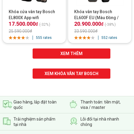
Khóa cửa vân tay Bosch
Khóa vân tay Bosch
EL800X App wifi
EL600F EU (Màu Đồng /
17.500.000
20.900.000
Màu Đen) / App wifi - mở
₫
₫
(-32%)
(-38%)
cửa khuôn mặt
25.590.000
₫
33.590.000
₫
555 rates
552 rates
XEM THÊM
XEM KHÓA VÂN TAY BOSCH
Giao hàng, lắp đặt toàn
Thanh toán: tiền mặt,
quốc
visa / master
Trải nghiệm sản phẩm
Lỗi đổi tại nhà nhanh
tại nhà
chóng