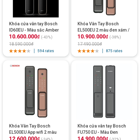
Khóa cửa vân tay Bosch
Khóa Vân Tay Bosch
ID60EU - Màu sắc Amber
EL500EU 2 màu đen xám /
10.600.000
10.900.000
Gold, Gray
vàng đồng
₫
₫
(-43%)
(-38%)
18.590.000
₫
17.490.000
₫
594 rates
875 rates
Khóa Vân Tay Bosch
Khóa cửa vân tay Bosch
EL500EU App wifi 2 màu
FU750 EU - Màu Đen
12.600.000
14.900.000
đen xám / vàng đồng
₫
₫
(-34%)
(-32%)