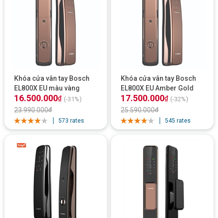
Khóa cửa vân tay Bosch
Khóa cửa vân tay Bosch
EL800X EU màu vàng
EL800X EU Amber Gold
16.500.000
17.500.000
đồng
App wifi
₫
₫
(-31%)
(-32%)
23.990.000
₫
25.590.000
₫
573 rates
545 rates