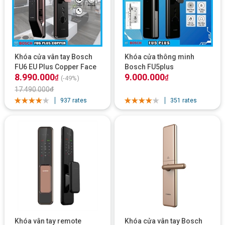
Khóa cửa vân tay Bosch
Khóa cửa thông minh
FU6 EU Plus Copper Face
Bosch FU5plus
8.990.000
9.000.000
ID, App Wifi
₫
₫
(-49%)
17.490.000
₫
937 rates
351 rates
Khóa vân tay remote
Khóa cửa vân tay Bosch