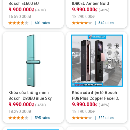
Bosch EL600 EU
ID80EU Amber Gold
9.900.000
9.990.000
₫
₫
(-40%)
(-45%)
16.590.000
₫
18.290.000
₫
601 rates
549 rates
Khóa cửa thông minh
Khóa cửa điện tử Bosch
Bosch ID80EU Blue Sky
FU8 Plus Copper Face ID,
9.990.000
9.990.000
App Wifi
₫
₫
(-45%)
(-45%)
18.290.000
₫
18.190.000
₫
595 rates
822 rates