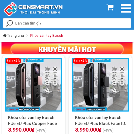
Trang chủ
Khóa vân tay Bosch
Sale 49 %
Sale 49 %
Khóa cửa vân tay Bosch
Khóa cửa vân tay Bosch
FU6 EU Plus Copper Face
FU6 EU Plus Black Face ID,
8.990.000
8.990.000
ID, App Wifi
App Wifi
₫
₫
(-49%)
(-49%)