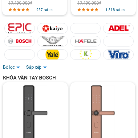
17.490.000
₫
17.490.000
₫
937 rates
1.518 rates
Bộ lọc
Sắp xếp
KHÓA VÂN TAY BOSCH