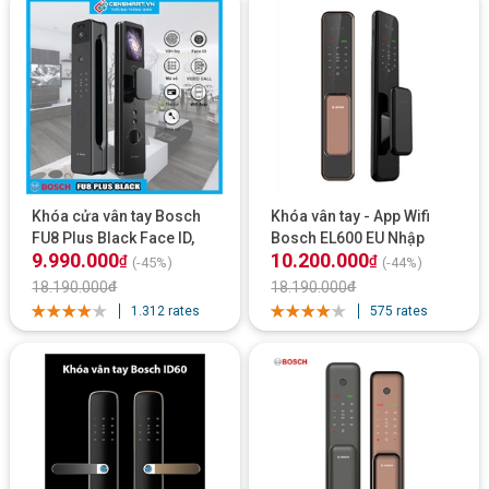
Khóa cửa vân tay Bosch
Khóa vân tay - App Wifi
FU8 Plus Black Face ID,
Bosch EL600 EU Nhập
9.990.000
10.200.000
App Wifi
Khẩu Chính Hãng - màu
₫
₫
(-45%)
(-44%)
đồng
18.190.000
₫
18.190.000
₫
1.312 rates
575 rates