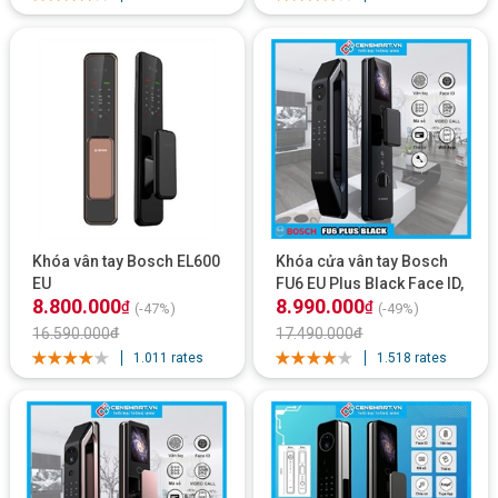
Khóa vân tay Bosch EL600
Khóa cửa vân tay Bosch
EU
FU6 EU Plus Black Face ID,
8.800.000
8.990.000
App Wifi
₫
₫
(-47%)
(-49%)
16.590.000
₫
17.490.000
₫
1.011 rates
1.518 rates