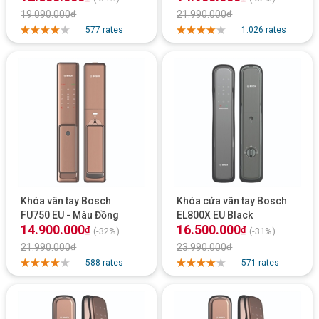
19.090.000
₫
21.990.000
₫
577 rates
1.026 rates
Khóa vân tay Bosch
Khóa cửa vân tay Bosch
FU750 EU - Màu Đồng
EL800X EU Black
14.900.000
16.500.000
₫
₫
(-32%)
(-31%)
21.990.000
₫
23.990.000
₫
588 rates
571 rates