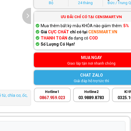
Bộ
24 tháng
Đức / Trung 
ƯU ĐÃI CHỈ CÓ TẠI CENSMART.VN
Mua thêm bất kỳ mẫu KHÓA nào giảm thêm:
5%
Giá
CỰC CHẤT
chỉ có tại
CENSMART.VN
THANH TOÁN
đa dạng có
COD
Số Lượng Có Hạn!
MUA NGAY
Giao lắp tận nơi nhanh chóng
CHAT ZALO
Giải đáp hỗ trợ tức thì
Hotline1
Hotline2
Kĩ t
từ, chìa cơ, ốc,
0867.959.023
03.9889.8783
0325.1