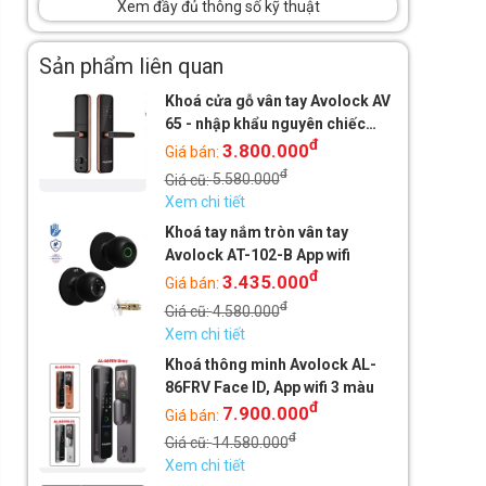
Xem đầy đủ thông số kỹ thuật
Sản phẩm liên quan
Khoá cửa gỗ vân tay Avolock AV
65 - nhập khẩu nguyên chiếc
đ
Malaysia
3.800.000
Giá bán:
đ
Giá cũ:
5.580.000
Xem chi tiết
Khoá tay nắm tròn vân tay
Avolock AT-102-B App wifi
đ
3.435.000
Giá bán:
đ
Giá cũ:
4.580.000
Xem chi tiết
Khoá thông minh Avolock AL-
86FRV Face ID, App wifi 3 màu
đ
7.900.000
Giá bán:
đ
Giá cũ:
14.580.000
Xem chi tiết