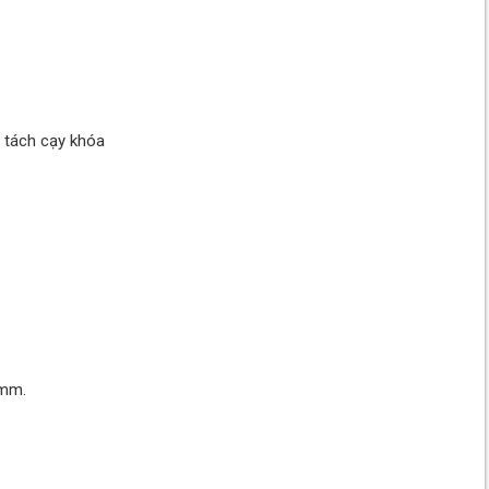
g tách cạy khóa
0mm.