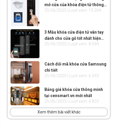
mở cửa của khóa điện tử thông
25/06/2025 | Lượt xem: 15.204
minh
3 Mẫu khóa cửa điện tử vân tay
dành cho cửa gỗ tốt nhất hiện
25/06/2025 | Lượt xem: 8.590
nay
Cách đổi mã khóa cửa Samsung
chi tiết
25/06/2025 | Lượt xem: 6.593
Bảng giá khóa cửa thông minh
tại censmart.vn mới nhất
25/06/2025 | Lượt xem: 4.833
Xem thêm bài viết khác