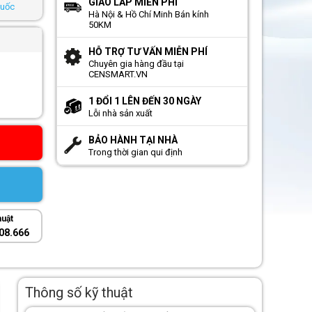
GIAO LẮP MIỄN PHÍ
Quốc
Hà Nội & Hồ Chí Minh Bán kính
50KM
HỖ TRỢ TƯ VẤN MIỄN PHÍ
Chuyên gia hàng đầu tại
CENSMART.VN
1 ĐỔI 1 LÊN ĐẾN 30 NGÀY
Lỗi nhà sản xuất
BẢO HÀNH TẠI NHÀ
Trong thời gian qui định
huật
08.666
Thông số kỹ thuật