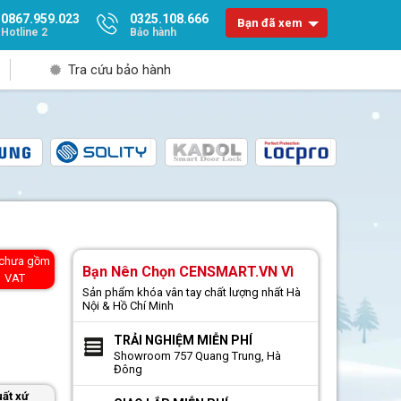
0867.959.023
0325.108.666
Bạn đã xem
Hotline 2
Bảo hành
Tra cứu bảo hành
 chưa gồm
Bạn Nên Chọn CENSMART.VN Vì
VAT
Sản phẩm khóa vân tay chất lượng nhất Hà
Nội & Hồ Chí Minh
TRẢI NGHIỆM MIỄN PHÍ
Showroom 757 Quang Trung, Hà
Đông
ất xứ