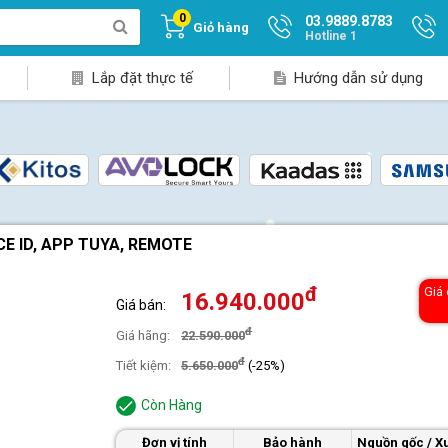
0
03.9889.8783
Giỏ hàng
Hotline 1
Lắp đặt thực tế
Hướng dẫn sử dụng
E ID, APP TUYA, REMOTE
đ
Giá
16.940.000
Giá bán:
đ
Giá hãng:
22.590.000
đ
Tiết kiệm:
5.650.000
(-25%)
Còn Hàng
Đơn vị tính
Bảo hành
Nguồn gốc / Xu