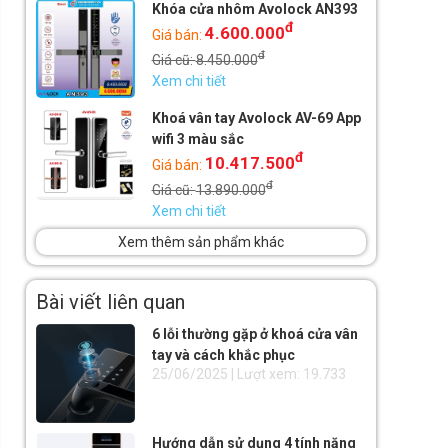
Khóa cửa nhôm Avolock AN393
đ
4.600.000
Giá bán:
đ
Giá cũ:
8.450.000
Xem chi tiết
Khoá vân tay Avolock AV-69 App
wifi 3 màu sắc
đ
10.417.500
Giá bán:
đ
Giá cũ:
13.890.000
Xem chi tiết
Xem thêm sản phẩm khác
Bài viết liên quan
6 lỗi thường gặp ở khoá cửa vân
tay và cách khắc phục
25/06/2025 | Lượt xem: 19.733
Hướng dẫn sử dụng 4 tính năng