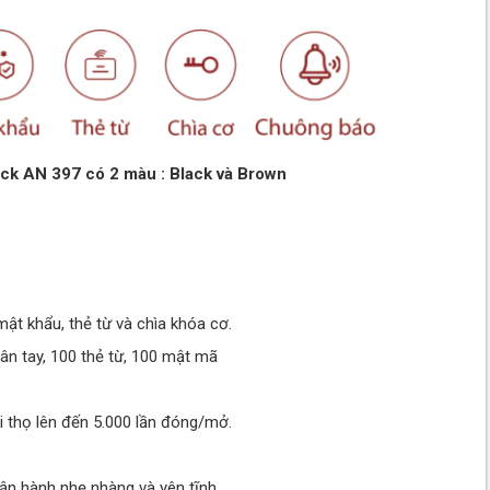
ck AN 397 có 2 màu : Black và Brown
ật khẩu, thẻ từ và chìa khóa cơ.
vân tay, 100 thẻ từ, 100 mật mã
i thọ lên đến 5.000 lần đóng/mở.
n hành nhẹ nhàng và yên tĩnh.